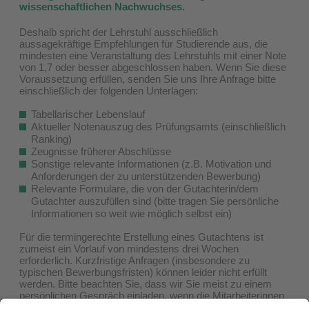
wissenschaftlichen Nachwuchses.
Deshalb spricht der Lehrstuhl ausschließlich
aussagekräftige Empfehlungen für Studierende aus, die
mindesten eine Veranstaltung des Lehrstuhls mit einer Note
von 1,7 oder besser abgeschlossen haben. Wenn Sie diese
Voraussetzung erfüllen, senden Sie uns Ihre Anfrage bitte
einschließlich der folgenden Unterlagen:
Tabellarischer Lebenslauf
Aktueller Notenauszug des Prüfungsamts (einschließlich
Ranking)
Zeugnisse früherer Abschlüsse
Sonstige relevante Informationen (z.B. Motivation und
Anforderungen der zu unterstützenden Bewerbung)
Relevante Formulare, die von der Gutachterin/dem
Gutachter auszufüllen sind (bitte tragen Sie persönliche
Informationen so weit wie möglich selbst ein)
Für die termingerechte Erstellung eines Gutachtens ist
zumeist ein Vorlauf von mindestens drei Wochen
erforderlich. Kurzfristige Anfragen (insbesondere zu
typischen Bewerbungsfristen) können leider nicht erfüllt
werden. Bitte beachten Sie, dass wir Sie meist zu einem
persönlichen Gespräch einladen, wenn die Mitarbeiterinnen
und Mitarbeiter des Lehrstuhls Sie nicht ausreichend